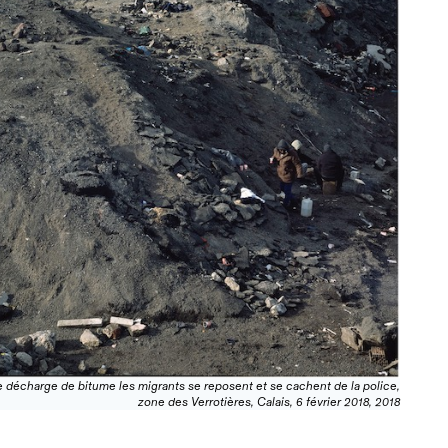
e décharge de bitume les migrants se reposent et se cachent de la police,
zone des Verrotières, Calais, 6 février 2018, 2018