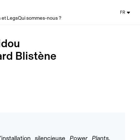
FR
 et Legs
Qui sommes-nous ?
idou
ard Blistène
installation silencieuse
Power Plants
,