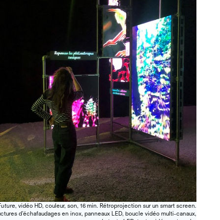
Future
, vidéo HD, couleur, son, 16 min. Rétroprojection sur un smart screen.
ructures d’échafaudages en inox, panneaux LED, boucle vidéo multi-canaux,