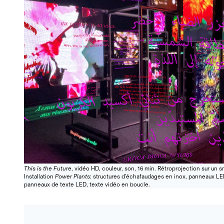
This is the Future
, vidéo HD, couleur, son, 16 min. Rétroprojection sur un 
Installation
Power Plants
: structures d’échafaudages en inox, panneaux LE
panneaux de texte LED, texte vidéo en boucle.