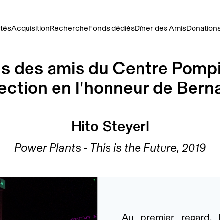
ités
Acquisition
Recherche
Fonds dédiés
Dîner des Amis
Donations
s des amis du Centre Pomp
lection en l'honneur de Bern
Hito Steyerl
Power Plants - This is the Future, 2019
Au premier regard, l’