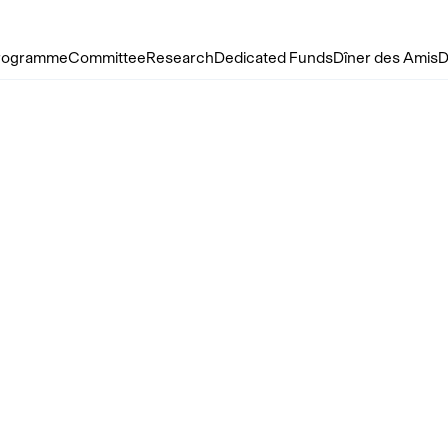
rogramme
Committee
Research
Dedicated Funds
Dîner des Amis
D