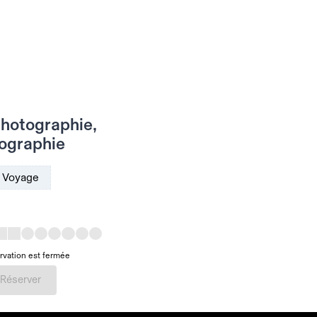
Photographie,
tographie
Voyage
rvation est fermée
Réserver