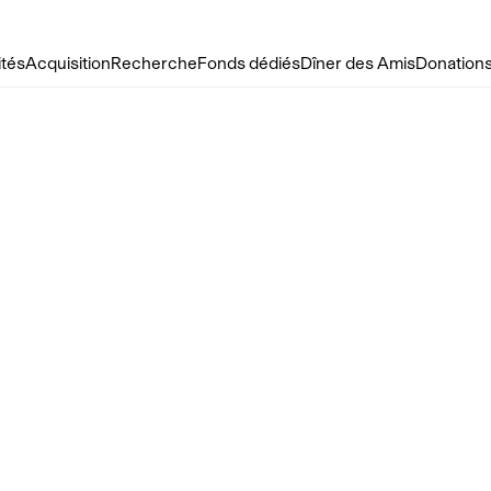
ités
Acquisition
Recherche
Fonds dédiés
Dîner des Amis
Donations