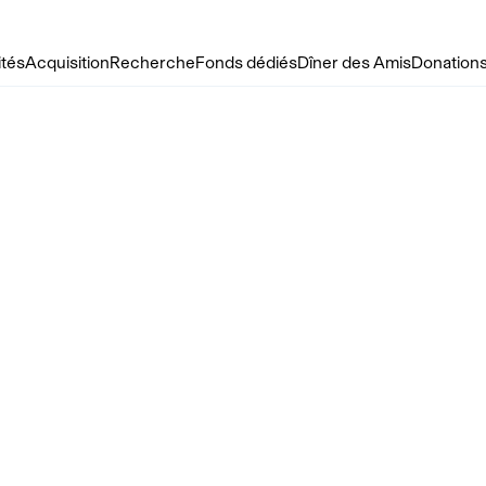
ités
Acquisition
Recherche
Fonds dédiés
Dîner des Amis
Donations