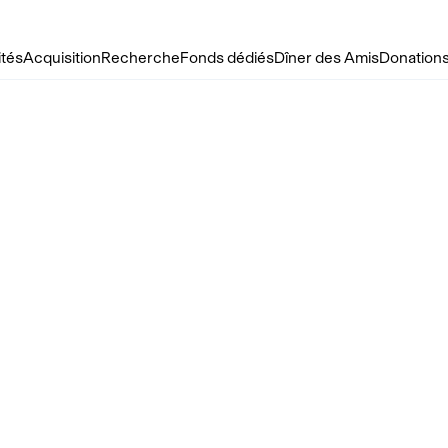
ités
Acquisition
Recherche
Fonds dédiés
Dîner des Amis
Donations