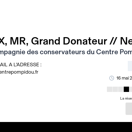
X, MR, Grand Donateur // N
mpagnie des conservateurs du Centre Po
AIL A L'ADRESSE :
entrepompidou.fr
16 mai 
La rése