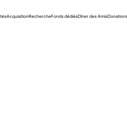
ités
Acquisition
Recherche
Fonds dédiés
Dîner des Amis
Donations