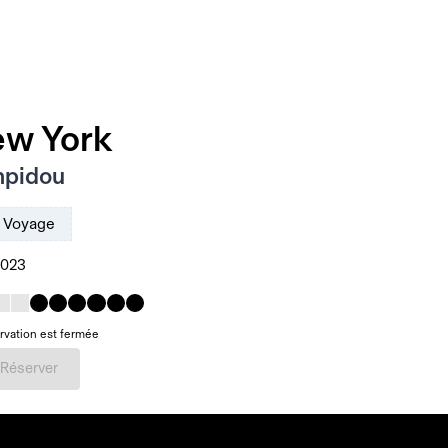
ew York
mpidou
Voyage
2023
rvation est fermée
Réserver