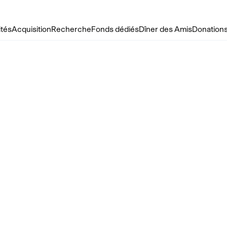
ités
Acquisition
Recherche
Fonds dédiés
Dîner des Amis
Donations