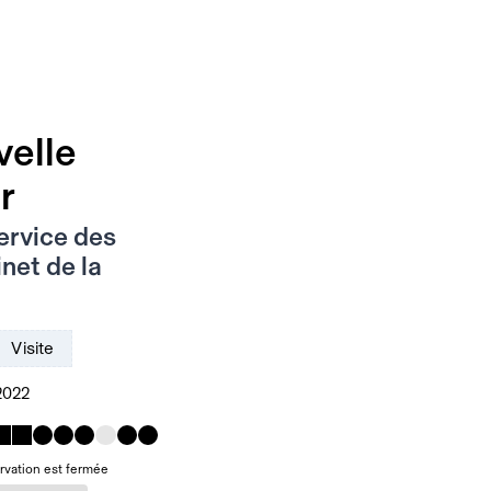
velle
r
ervice des
net de la
Visite
2022
rvation est fermée