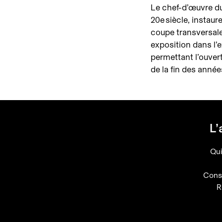
Le chef-d’œuvre 
20e siècle, instaur
coupe transversale 
exposition dans l’
permettant l’ouver
de la fin des année
L’
Qu
Conse
R