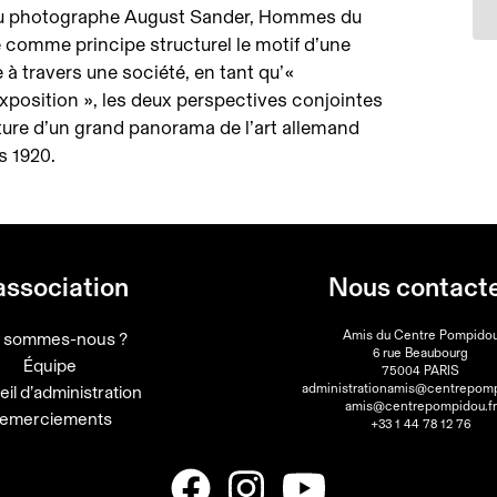
du photographe August Sander, Hommes du
e comme principe structurel le motif d’une
à travers une société, en tant qu’«
exposition », les deux perspectives conjointes
ture d’un grand panorama de l’art allemand
s 1920.
association
Nous contact
Amis du Centre Pompido
i sommes-nous ?
6 rue Beaubourg
Équipe
75004 PARIS
administrationamis@centrepomp
il d’administration
amis@centrepompidou.fr
emerciements
+33 1 44 78 12 76